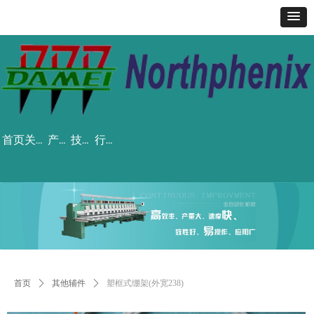
首页
关于我们
产品中心
技术服务
行业资讯
首页
ꄲ
其他辅件
ꄲ
塑框式绷架(外宽238)