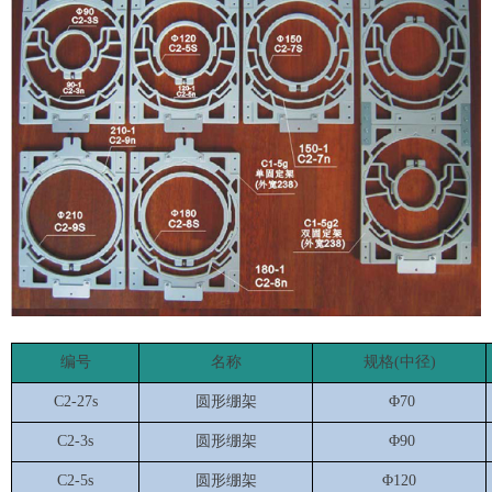
编号
名称
规格(中径)
C2-27s
圆形绷架
Φ70
C2-3s
圆形绷架
Φ90
C2-5s
圆形绷架
Φ120