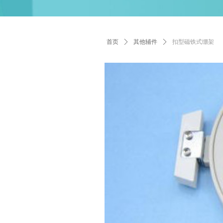
首页
ꄲ
其他辅件
ꄲ
扣型磁铁式绷架