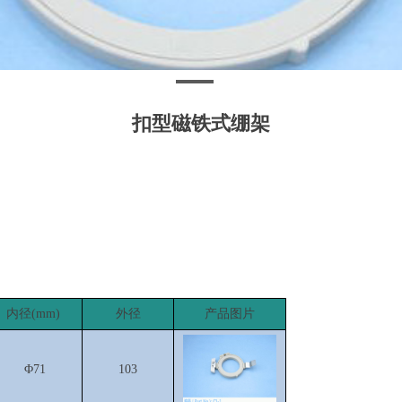
扣型磁铁式绷架
内径(mm)
外径
产品图片
Φ71
103