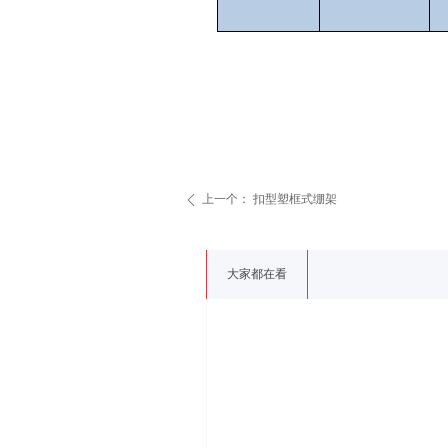
上一个：
扣型塑框式绷架
ꄴ
大家都在看