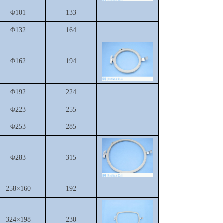
Φ101
133
Φ132
164
Φ162
194
Φ192
224
Φ223
255
Φ253
285
Φ283
315
258×160
192
324×198
230