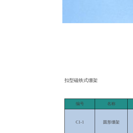
扣型磁铁式绷架
编号
名称
C1-1
圆形绷架