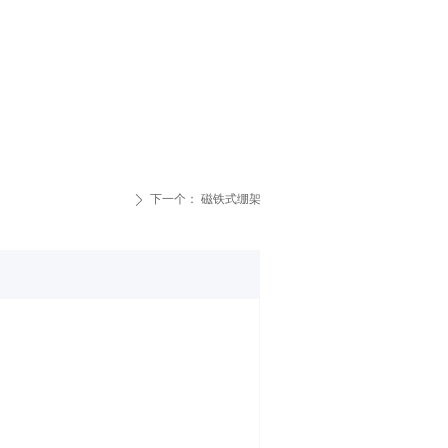
下一个：
磁铁式绷架
ꄲ